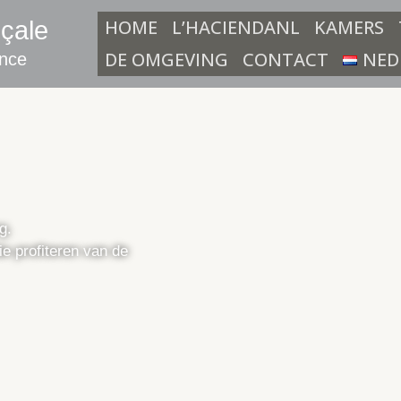
HOME
L’HACIENDANL
KAMERS
çale
DE OMGEVING
CONTACT
NED
ence
g.
e profiteren van de