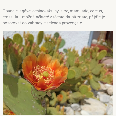
Opuncie, agáve, echinokaktusy, aloe, mamilárie, cereus,
crassula… možná některé z těchto druhů znáte, přijďte je
pozorovat do zahrady Hacienda provençale.