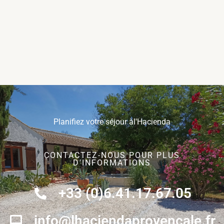
Planifiez votre séjour àl'Hacienda
CONTACTEZ-NOUS POUR PLUS
D'INFORMATIONS
+33 (0)6.41.17.67.05
info@lhaciendaprovencale.fr