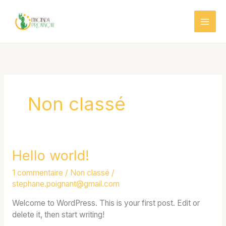
Aller
au
contenu
Non classé
Hello world!
Hello
world!
1 commentaire
/
Non classé
/
stephane.poignant@gmail.com
Welcome to WordPress. This is your first post. Edit or
delete it, then start writing!